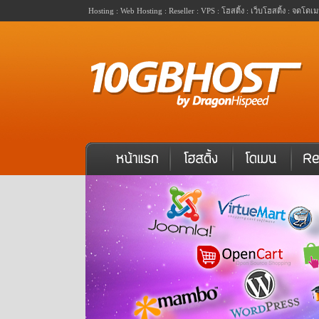
Hosting : Web Hosting : Reseller : VPS : โฮสติ้ง : เว็บโฮสติ้ง : จดโ